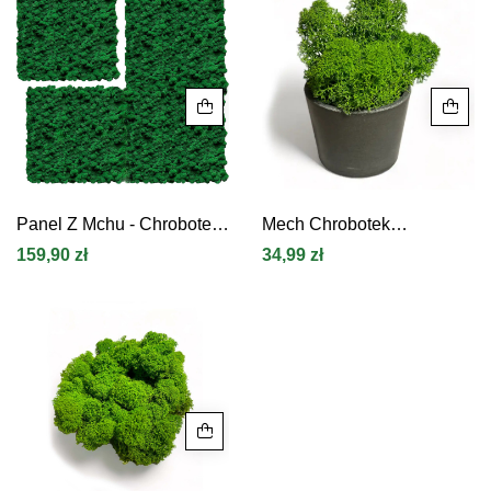
Panel Z Mchu - Chrobotek
Mech Chrobotek
Reniferowy
Jasnozielony 15 Cm
159,90 zł
34,99 zł
Ciemnozielony. Stwórz
Dekoracja W Doniczcce
Zieloną Ścianę Z Mchu
Reniferowego ???