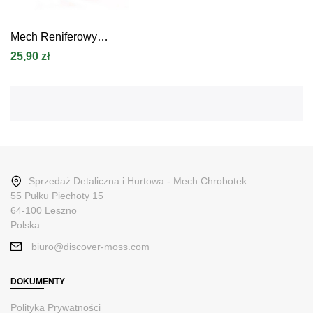
Mech Reniferowy
Stabilizowany Premium W
25,90 zł
Kolorze Jasnozielonym
Sprzedaż Detaliczna i Hurtowa - Mech Chrobotek
55 Pułku Piechoty 15
64-100 Leszno
Polska
biuro@discover-moss.com
DOKUMENTY
Polityka Prywatności