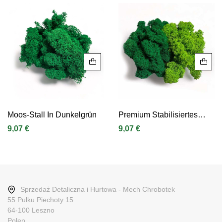
Hersteller
Kurier DPD Pobranie
moos-entdecken.de
24.99 zł
Preis
Preis
Leistung
5kg na m2
Farbe
Weiß
Moos-Stall In Dunkelgrün
Premium Stabilisiertes
Unkrautmoos In Hellgrün
9,07 €
9,07 €
Und Dunkelgrün Packung
Mit 2 Farben
Sprzedaż Detaliczna i Hurtowa - Mech Chrobotek
55 Pułku Piechoty 15
64-100 Leszno
Polen