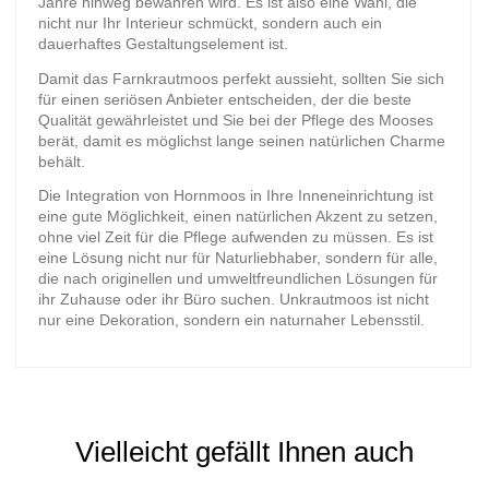
Jahre hinweg bewahren wird. Es ist also eine Wahl, die
nicht nur Ihr Interieur schmückt, sondern auch ein
dauerhaftes Gestaltungselement ist.
Damit das Farnkrautmoos perfekt aussieht, sollten Sie sich
für einen seriösen Anbieter entscheiden, der die beste
Qualität gewährleistet und Sie bei der Pflege des Mooses
berät, damit es möglichst lange seinen natürlichen Charme
behält.
Die Integration von Hornmoos in Ihre Inneneinrichtung ist
eine gute Möglichkeit, einen natürlichen Akzent zu setzen,
ohne viel Zeit für die Pflege aufwenden zu müssen. Es ist
eine Lösung nicht nur für Naturliebhaber, sondern für alle,
die nach originellen und umweltfreundlichen Lösungen für
ihr Zuhause oder ihr Büro suchen. Unkrautmoos ist nicht
nur eine Dekoration, sondern ein naturnaher Lebensstil.
Koszt dostawy
Typ
Paczkomat Inpost
Moosiges Unkraut
14.99 zł
Vielleicht gefällt Ihnen auch
Anmeldung
Kurier DPD
Dekoracja
19.99 zł