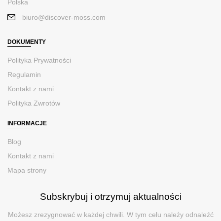
Polska
biuro@discover-moss.com
DOKUMENTY
Polityka Prywatności
Regulamin
Kontakt z nami
Polityka Zwrotów
INFORMACJE
Blog
Kontakt z nami
Mapa strony
Subskrybuj i otrzymuj aktualności
Możesz zrezygnować w każdej chwili. W tym celu należy odnaleźć